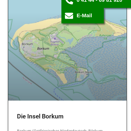
E-Mail
Die Insel Borkum
Borkum (Ostfriesisches Niederdeutsch: Börkum,